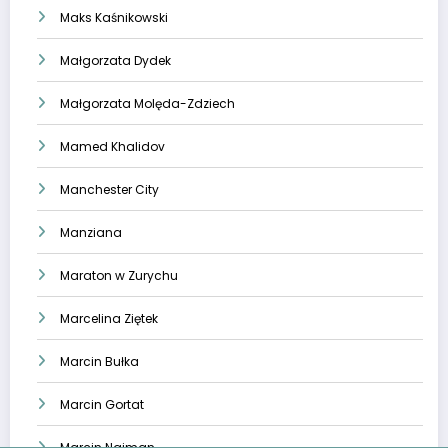
Maks Kaśnikowski
Małgorzata Dydek
Małgorzata Molęda-Zdziech
Mamed Khalidov
Manchester City
Manziana
Maraton w Zurychu
Marcelina Ziętek
Marcin Bułka
Marcin Gortat
Marcin Najman