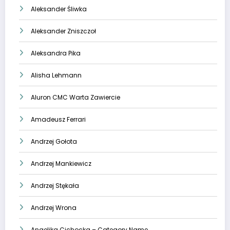
Aleksander Śliwka
Aleksander Zniszczoł
Aleksandra Pika
Alisha Lehmann
Aluron CMC Warta Zawiercie
Amadeusz Ferrari
Andrzej Gołota
Andrzej Mankiewicz
Andrzej Stękała
Andrzej Wrona
Angelika Cichocka – Category Name