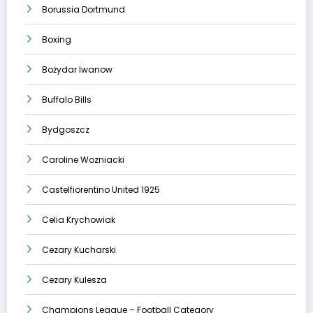
Borussia Dortmund
Boxing
Bożydar Iwanow
Buffalo Bills
Bydgoszcz
Caroline Wozniacki
Castelfiorentino United 1925
Celia Krychowiak
Cezary Kucharski
Cezary Kulesza
Champions League – Football Category