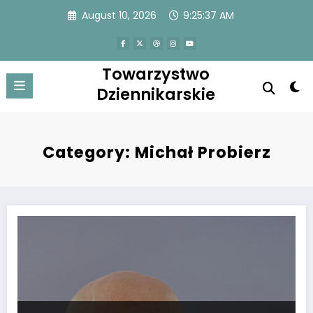
Skip
August 10, 2026
9:25:38 AM
to
content
Towarzystwo
Dziennikarskie
Category: Michał Probierz
Michał Probierz zdecyduje się na sensacyjne powołanie na EURO?