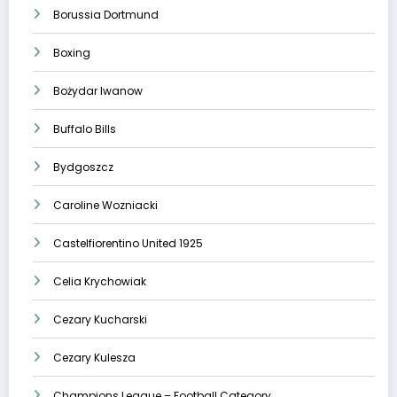
Borussia Dortmund
Boxing
Bożydar Iwanow
Buffalo Bills
Bydgoszcz
Caroline Wozniacki
Castelfiorentino United 1925
Celia Krychowiak
Cezary Kucharski
Cezary Kulesza
Champions League – Football Category