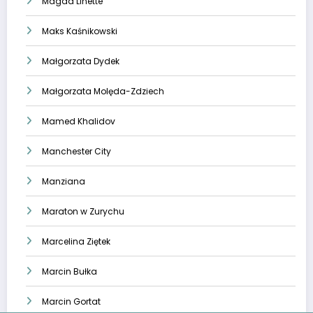
Magda Linette
Maks Kaśnikowski
Małgorzata Dydek
Małgorzata Molęda-Zdziech
Mamed Khalidov
Manchester City
Manziana
Maraton w Zurychu
Marcelina Ziętek
Marcin Bułka
Marcin Gortat