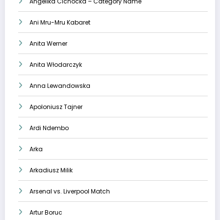
Angelika Cichocka – Category Name
Ani Mru-Mru Kabaret
Anita Werner
Anita Włodarczyk
Anna Lewandowska
Apoloniusz Tajner
Ardi Ndembo
Arka
Arkadiusz Milik
Arsenal vs. Liverpool Match
Artur Boruc