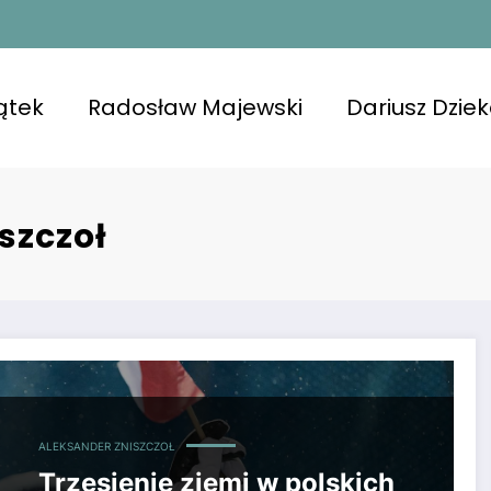
ątek
Radosław Majewski
Dariusz Dzie
szczoł
wóch trenerów, potwierdza PZN
ALEKSANDER ZNISZCZOŁ
Trzęsienie ziemi w polskich