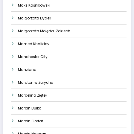
Maks Kaśnikowski
Małgorzata Dydek
Małgorzata Molęda-Zdziech
Mamed Khalidov
Manchester City
Manziana
Maraton w Zurychu
Marcelina Ziętek
Marcin Bułka
Marcin Gortat
Marcin Najman