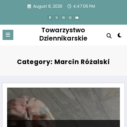
Skip
August 8, 2026
4:47:07 PM
to
content
Towarzystwo
Dziennikarskie
Category: Marcin Różalski
Marcin Różalski at 45: Legendarny zawodnik pokazuje swoje ciało, co