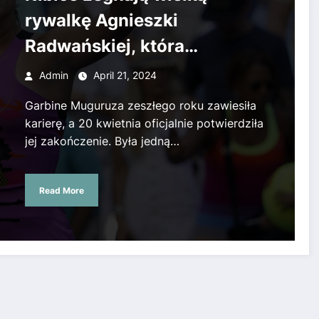
rywalkę Agnieszki
Radwańskiej, która
zakończyła karierę
Admin
April 21, 2024
tenisową.
Garbine Muguruza zeszłego roku zawiesiła
karierę, a 20 kwietnia oficjalnie potwierdziła
jej zakończenie. Była jedną…
Read More