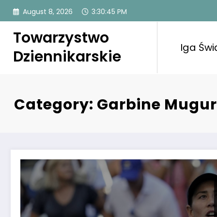
Skip
August 8, 2026
3:30:46 PM
to
content
Towarzystwo
Iga Świ
Dziennikarskie
Category: Garbine Mugu
Kibice żegnają wielką rywalkę Agnieszki Radwańskiej