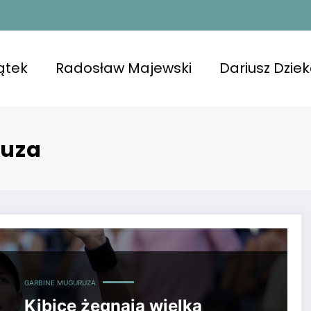
ątek
Radosław Majewski
Dariusz Dzie
ruza
, która zakończyła karierę tenisową.
GARBINE MUGURUZA
Kibice żegnają wielką