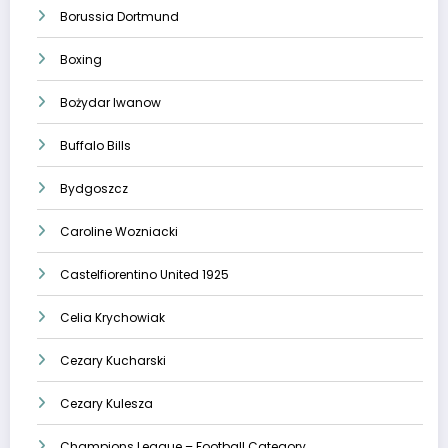
Borussia Dortmund
Boxing
Bożydar Iwanow
Buffalo Bills
Bydgoszcz
Caroline Wozniacki
Castelfiorentino United 1925
Celia Krychowiak
Cezary Kucharski
Cezary Kulesza
Champions League – Football Category