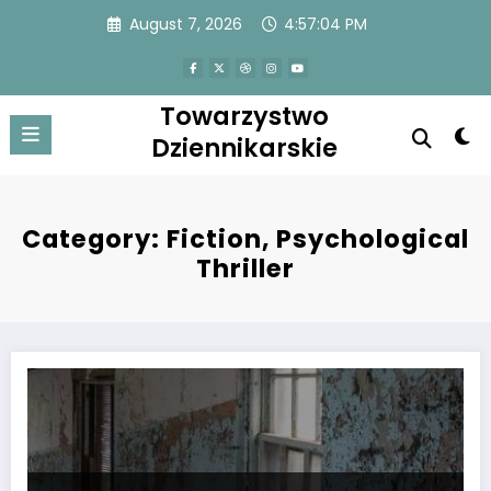
Skip
August 7, 2026
4:57:05 PM
to
content
Towarzystwo
Dziennikarskie
Category: Fiction, Psychological
Thriller
Zemsta”, dreszczowiec autorstwa Patryka Jurka – news, polityka, spor