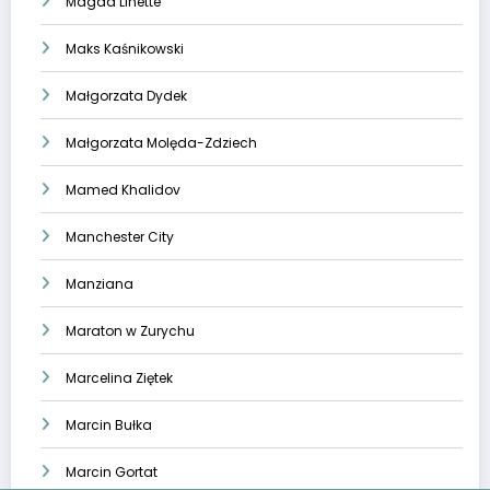
Magda Linette
Maks Kaśnikowski
Małgorzata Dydek
Małgorzata Molęda-Zdziech
Mamed Khalidov
Manchester City
Manziana
Maraton w Zurychu
Marcelina Ziętek
Marcin Bułka
Marcin Gortat