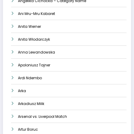
Angelika Cichocka – Category Name
Ani Mru-Mru Kabaret
Anita Werner
Anita Włodarczyk
Anna Lewandowska
Apoloniusz Tajner
Ardi Ndembo
Arka
Arkadiusz Milik
Arsenal vs. Liverpool Match
Artur Boruc