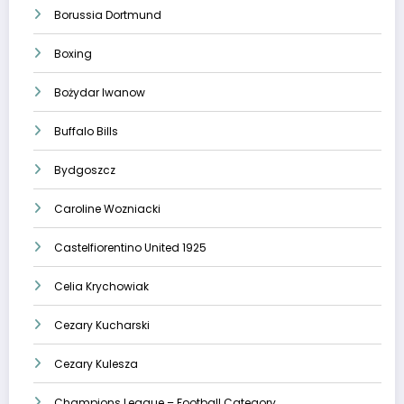
Borussia Dortmund
Boxing
Bożydar Iwanow
Buffalo Bills
Bydgoszcz
Caroline Wozniacki
Castelfiorentino United 1925
Celia Krychowiak
Cezary Kucharski
Cezary Kulesza
Champions League – Football Category