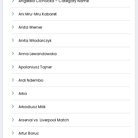
Angelika Cichocka – Category Name
Ani Mru-Mru Kabaret
Anita Werner
Anita Włodarczyk
Anna Lewandowska
Apoloniusz Tajner
Ardi Ndembo
Arka
Arkadiusz Milik
Arsenal vs. Liverpool Match
Artur Boruc