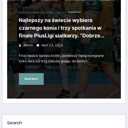
PLUSLIGA (POLISH VOLLEYBALL LEAGUE)
Najlepszy na świecie wybiera
czarnego konia i trzy spotkania w
finale PlusLigi siatkarzy. “Dobrze
złożony zespół z utalentowanym
Admin
April 23, 2024
trenerem”
Finał będzie bardzo krótki, ponieważ będą rozegrane
tylko dwa lub trzy mecze, grając do dwóch…
Read More
Search