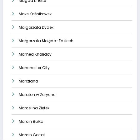
Magda Linette
Maks Kaśnikowski
Małgorzata Dydek
Małgorzata Molęda-Zdziech
Mamed Khalidov
Manchester City
Manziana
Maraton w Zurychu
Marcelina Ziętek
Marcin Bułka
Marcin Gortat