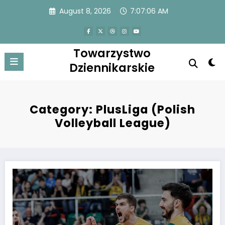
Skip
August 8, 2026
7:07:07 AM
to
content
Towarzystwo
Dziennikarskie
Category: PlusLiga (Polish
Volleyball League)
Najlepszy na świecie wybiera czarnego konia i trzy spotkania w finale