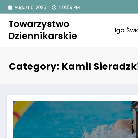
Skip
August 6, 2026
4:02:00 PM
to
content
Towarzystwo
Iga Świ
Dziennikarskie
Category: Kamil Sieradzk
Letnie Mistrzostwa Polski w pływaniu. Ekscytujące eli