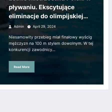
pływaniu. Ekscytujące
eliminacje do olimpijskiej
sztafety
Admin
April 29, 2024
Niesamowity przebieg miał finałowy wyścig
mężczyzn na 100 m stylem dowolnym. W tej
konkurencji zawodnicy…
Read More