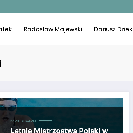
ątek
Radosław Majewski
Dariusz Dzie
i
minacje do olimpijskiej sztafety
KAMIL SIERADZKI
Letnie Mistrzostwa Polski w