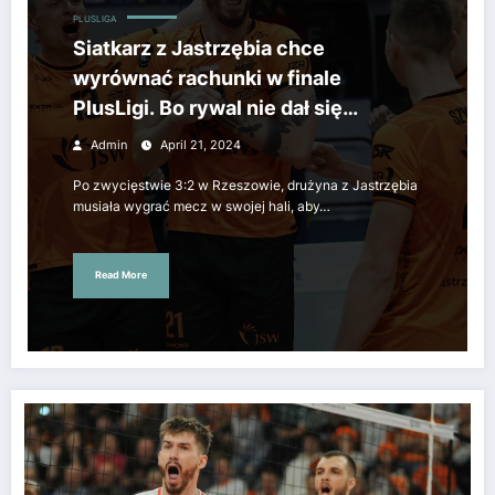
PLUSLIGA
Siatkarz z Jastrzębia chce
wyrównać rachunki w finale
PlusLigi. Bo rywal nie dał się
pokonać
Admin
April 21, 2024
Po zwycięstwie 3:2 w Rzeszowie, drużyna z Jastrzębia
musiała wygrać mecz w swojej hali, aby…
Read More