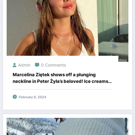
Admin
0 Comments
Marcelina Ziętek shows off a plunging
neckline in Peter Żyła’s beloved! Ice creams
melt from Marcelina Ziętek’s hot photo, it’s a
must-see!
February 6, 2024