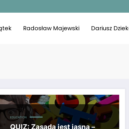
ątek
Radosław Majewski
Dariusz Dzie
w odpowiedziach. Super Express Wrocław o konkursie popra
EDUCATION
QUIZ: Zasada jest jasna –