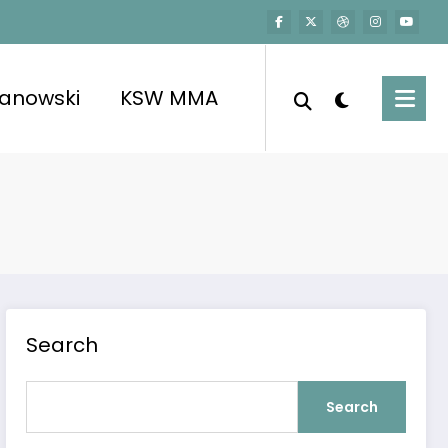
kanowski
KSW MMA
wnej pisowni.
Search
Search