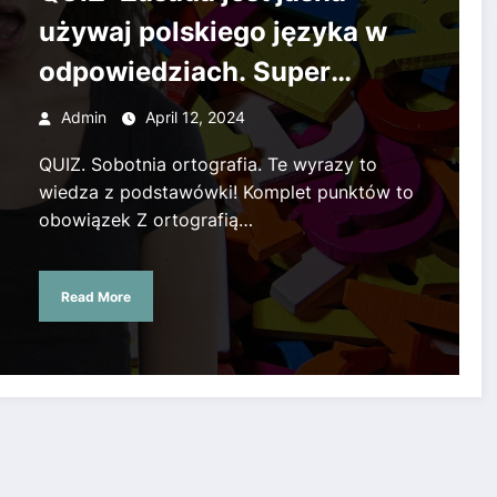
używaj polskiego języka w
odpowiedziach. Super
Express Wrocław o
Admin
April 12, 2024
konkursie poprawnej
QUIZ. Sobotnia ortografia. Te wyrazy to
pisowni.
wiedza z podstawówki! Komplet punktów to
obowiązek Z ortografią…
Read More