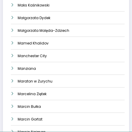
Maks Kaśnikowski
Małgorzata Dydek
Małgorzata Molęda-Zdziech
Mamed Khalidov
Manchester City
Manziana
Maraton w Zurychu
Marcelina Ziętek
Marcin Bułka
Marcin Gortat
Marcin Najman