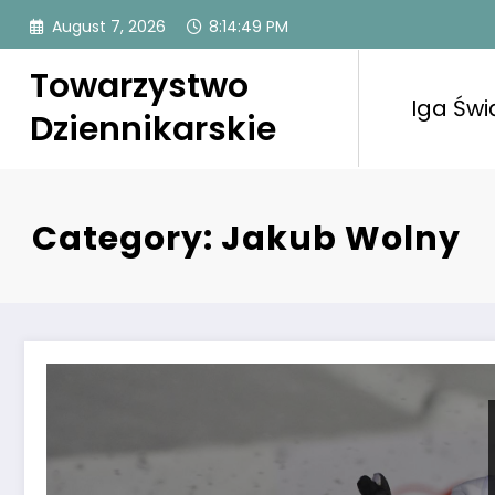
Skip
August 7, 2026
8:14:50 PM
to
content
Towarzystwo
Iga Świ
Dziennikarskie
Category: Jakub Wolny
Złe wieści: skoki narciarskie w polskiej kadrze miały