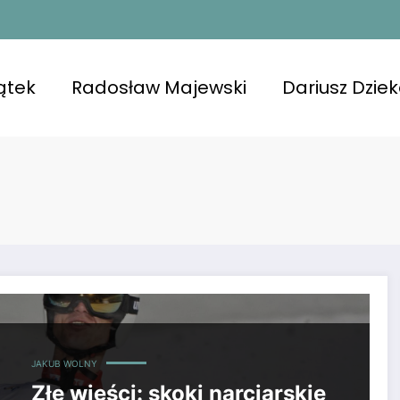
ątek
Radosław Majewski
Dariusz Dzie
 trudności z trenerem. Oto co ujawnił zawodnik.
JAKUB WOLNY
Złe wieści: skoki narciarskie