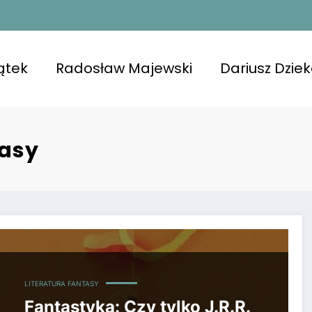
ątek
Radosław Majewski
Dariusz Dzie
tasy
 Mordoru i słowiańskich wierzeniach w literaturze fantasy
LITERATURA FANTASY
Fantastyka: Czy tylko J.R.R.