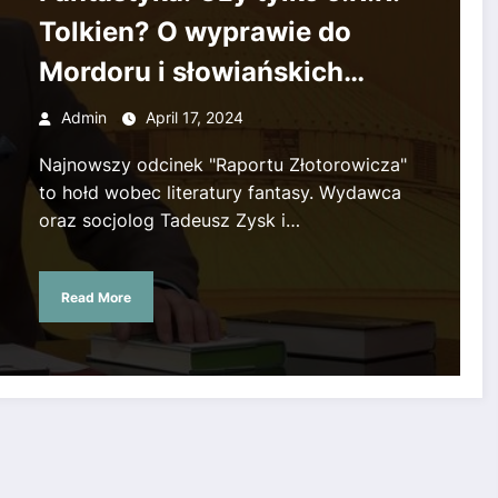
Tolkien? O wyprawie do
Mordoru i słowiańskich
wierzeniach w literaturze
Admin
April 17, 2024
fantasy
Najnowszy odcinek "Raportu Złotorowicza"
to hołd wobec literatury fantasy. Wydawca
oraz socjolog Tadeusz Zysk i…
Read More