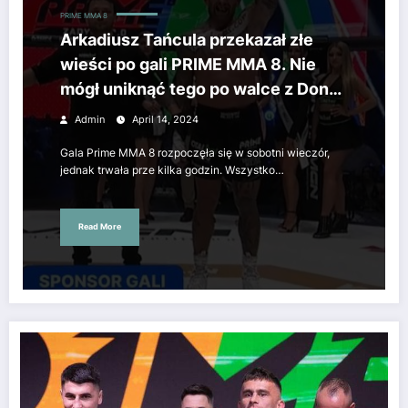
PRIME MMA 8
Arkadiusz Tańcula przekazał złe
wieści po gali PRIME MMA 8. Nie
mógł uniknąć tego po walce z Don
Kasjo
Admin
April 14, 2024
Gala Prime MMA 8 rozpoczęła się w sobotni wieczór,
jednak trwała prze kilka godzin. Wszystko…
Read More