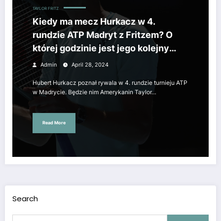
TAYLOR FRITZ
Kiedy ma mecz Hurkacz w 4.
rundzie ATP Madryt z Fritzem? O
której godzinie jest jego kolejny
mecz?
Admin
April 28, 2024
Hubert Hurkacz poznał rywala w 4. rundzie turnieju ATP
w Madrycie. Będzie nim Amerykanin Taylor…
Read More
Search