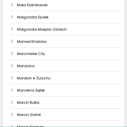
Maks Kaśnikowski
Małgorzata Dydek
Małgorzata Molęda-Zdziech
Mamed Khalidov
Manchester City
Manziana
Maraton w Zurychu
Marcelina Ziętek
Marcin Bułka
Marcin Gortat
Marcin Najman