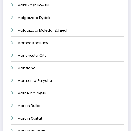
Maks Kaśnikowski
Małgorzata Dydek
Małgorzata Molęda-Zdziech
Mamed Khalidov
Manchester City
Manziana
Maraton w Zurychu
Marcelina Ziętek
Marcin Bułka
Marcin Gortat
Marcin Najman