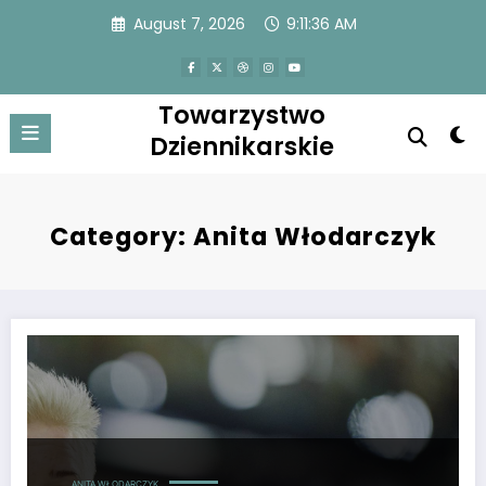
Skip
August 7, 2026
9:11:37 AM
to
content
Towarzystwo
Dziennikarskie
Category: Anita Włodarczyk
Anita Włodarczyk nie ma nadziei na nowy rekord świata w najbliższy
ANITA WŁODARCZYK