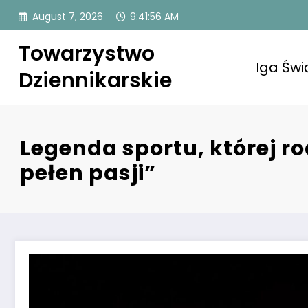
Skip
August 7, 2026
9:41:57 AM
to
content
Towarzystwo
Iga Świ
Dziennikarskie
Legenda sportu, której r
pełen pasji”