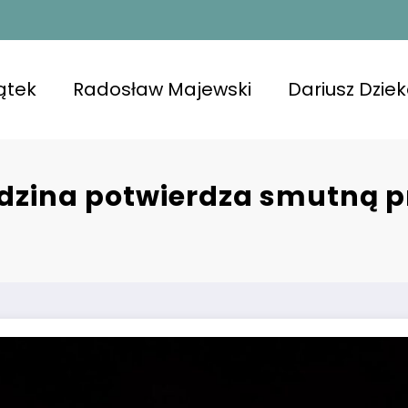
ątek
Radosław Majewski
Dariusz Dzie
odzina potwierdza smutną pr