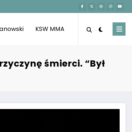
kanowski
KSW MMA
zyczynę śmierci. “Był