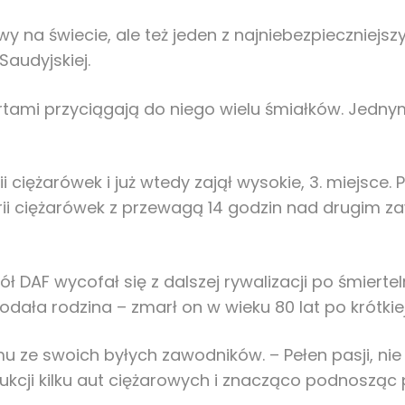
y na świecie, ale też jeden z najniebezpieczniejsz
Saudyjskiej.
rtami przyciągają do niego wielu śmiałków. Jednym
 ciężarówek i już wtedy zajął wysokie, 3. miejsce. 
ii ciężarówek z przewagą 14 godzin nad drugim zawo
spół DAF wycofał się z dalszej rywalizacji po śmi
dała rodzina – zmarł on w wieku 80 lat po krótkie
u ze swoich byłych zawodników. – Pełen pasji, nie 
trukcji kilku aut ciężarowych i znacząco podnosząc