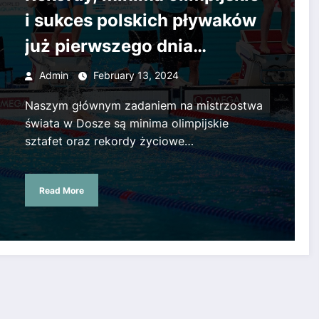
i sukces polskich pływaków
już pierwszego dnia
mistrzostw świata!
Admin
February 13, 2024
Naszym głównym zadaniem na mistrzostwa
świata w Dosze są minima olimpijskie
sztafet oraz rekordy życiowe…
Read More