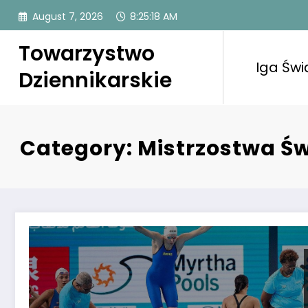
Skip
August 7, 2026
8:25:19 AM
to
content
Towarzystwo
Iga Świ
Dziennikarskie
Category: Mistrzostwa Ś
Rekordy, minima olimpijskie i sukces polskich pływa