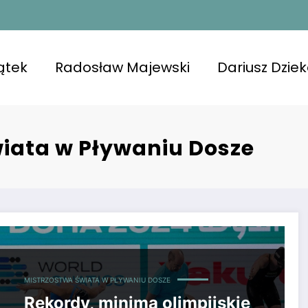
ątek
Radosław Majewski
Dariusz Dzie
wiata w Pływaniu Dosze
ków już pierwszego dnia mistrzostw świata!
MISTRZOSTWA ŚWIATA W PŁYWANIU DOSZE
Rekordy, minima olimpijskie