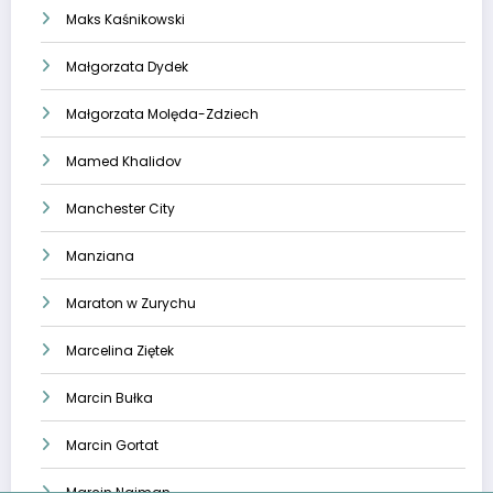
Maks Kaśnikowski
Małgorzata Dydek
Małgorzata Molęda-Zdziech
Mamed Khalidov
Manchester City
Manziana
Maraton w Zurychu
Marcelina Ziętek
Marcin Bułka
Marcin Gortat
Marcin Najman