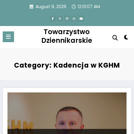
Skip
August 9, 2026
12:01:08 AM
to
content
Towarzystwo
Dziennikarskie
Category: Kadencja w KGHM
Trzęsienie ziemi w KGHM: Zdzikot odwołany z funkcji prezesa