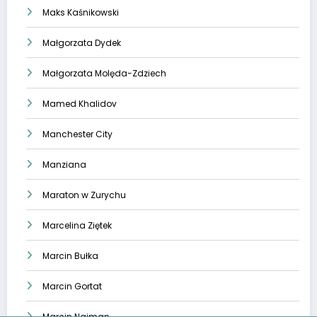
Maks Kaśnikowski
Małgorzata Dydek
Małgorzata Molęda-Zdziech
Mamed Khalidov
Manchester City
Manziana
Maraton w Zurychu
Marcelina Ziętek
Marcin Bułka
Marcin Gortat
Marcin Najman