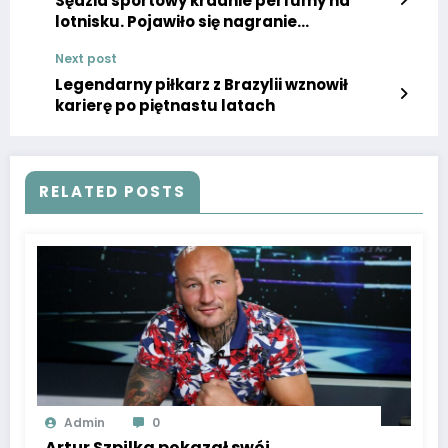
Sędzia sportowy kradnie perfumy na
lotnisku. Pojawiło się nagranie
niepozostawiające wątpliwości [WIDEO]
Next post
Legendarny piłkarz z Brazylii wznowił
karierę po piętnastu latach
RELATED POSTS
Admin
0
Artur Szpilka pokazał swój