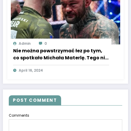
Admin
0
Nie można powstrzymać łez po tym,
co spotkało Michała Materlę. Tego nie
mógł się spodziewać, wyjątkowa
April 16, 2024
chwila
POST COMMENT
Comments