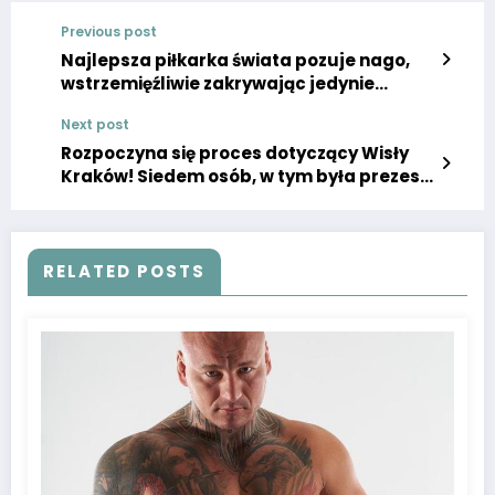
Previous post
Najlepsza piłkarka świata pozuje nago,
wstrzemięźliwie zakrywając jedynie
biustonosz. To było dla nas zaskoczenie.
Next post
Rozpoczyna się proces dotyczący Wisły
Kraków! Siedem osób, w tym była prezes
“Białej Gwiazdy”, oskarżonych o wiele lat
więzienia.
RELATED POSTS