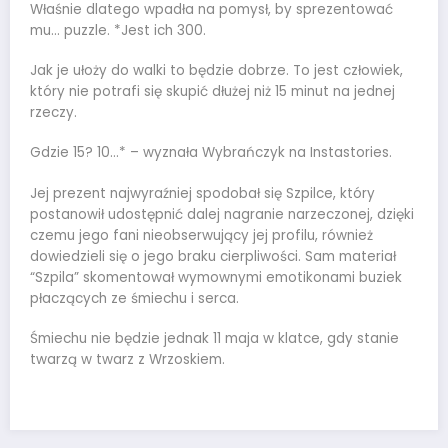
Właśnie dlatego wpadła na pomysł, by sprezentować
mu… puzzle. *Jest ich 300.
Jak je ułoży do walki to będzie dobrze. To jest człowiek,
który nie potrafi się skupić dłużej niż 15 minut na jednej
rzeczy.
Gdzie 15? 10…* – wyznała Wybrańczyk na Instastories.
Jej prezent najwyraźniej spodobał się Szpilce, który
postanowił udostępnić dalej nagranie narzeczonej, dzięki
czemu jego fani nieobserwujący jej profilu, również
dowiedzieli się o jego braku cierpliwości. Sam materiał
“Szpila” skomentował wymownymi emotikonami buziek
płaczących ze śmiechu i serca.
Śmiechu nie będzie jednak 11 maja w klatce, gdy stanie
twarzą w twarz z Wrzoskiem.