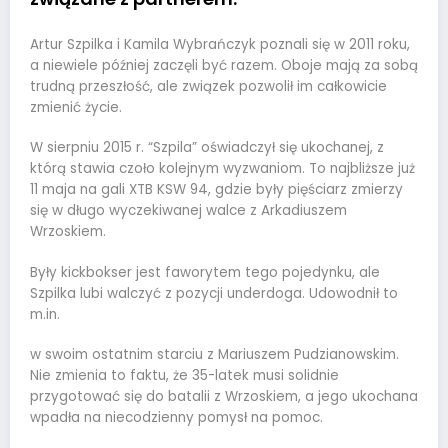
Artur Szpilka i Kamila Wybrańczyk poznali się w 2011 roku,
a niewiele później zaczęli być razem. Oboje mają za sobą
trudną przeszłość, ale związek pozwolił im całkowicie
zmienić życie.
W sierpniu 2015 r. “Szpila” oświadczył się ukochanej, z
którą stawia czoło kolejnym wyzwaniom. To najbliższe już
11 maja na gali XTB KSW 94, gdzie były pięściarz zmierzy
się w długo wyczekiwanej walce z Arkadiuszem
Wrzoskiem.
Były kickbokser jest faworytem tego pojedynku, ale
Szpilka lubi walczyć z pozycji underdoga. Udowodnił to
m.in.
w swoim ostatnim starciu z Mariuszem Pudzianowskim.
Nie zmienia to faktu, że 35-latek musi solidnie
przygotować się do batalii z Wrzoskiem, a jego ukochana
wpadła na niecodzienny pomysł na pomoc.