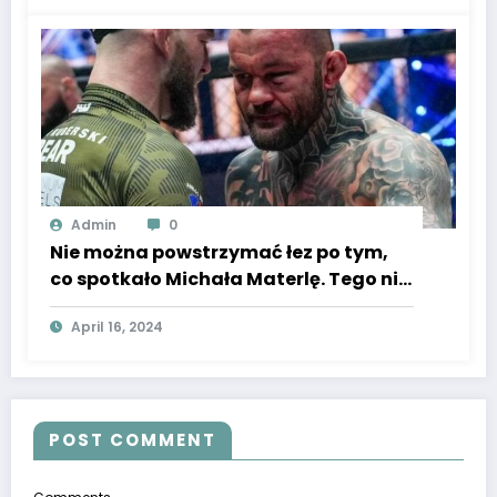
Admin
0
Nie można powstrzymać łez po tym,
co spotkało Michała Materlę. Tego nie
mógł się spodziewać, wyjątkowa
April 16, 2024
chwila
POST COMMENT