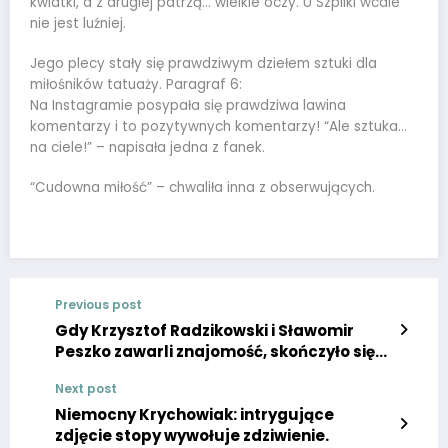
kwiatki, a z drugiej patrzą… wielkie oczy. U Szpilki wcale
nie jest luźniej.
Jego plecy stały się prawdziwym dziełem sztuki dla
miłośników tatuaży. Paragraf 6:
Na Instagramie posypała się prawdziwa lawina
komentarzy i to pozytywnych komentarzy! “Ale sztuka…
na ciele!” – napisała jedna z fanek.
“Cudowna miłość” – chwaliła inna z obserwujących.
Previous post
Gdy Krzysztof Radzikowski i Sławomir
Peszko zawarli znajomość, skończyło się
to wyciekiem zdjęć
Next post
Niemocny Krychowiak: intrygujące
zdjęcie stopy wywołuje zdziwienie.