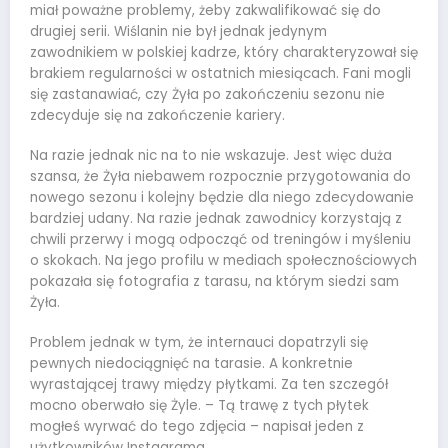
miał poważne problemy, żeby zakwalifikować się do
drugiej serii. Wiślanin nie był jednak jedynym
zawodnikiem w polskiej kadrze, który charakteryzował się
brakiem regularności w ostatnich miesiącach. Fani mogli
się zastanawiać, czy Żyła po zakończeniu sezonu nie
zdecyduje się na zakończenie kariery.
Na razie jednak nic na to nie wskazuje. Jest więc duża
szansa, że Żyła niebawem rozpocznie przygotowania do
nowego sezonu i kolejny będzie dla niego zdecydowanie
bardziej udany. Na razie jednak zawodnicy korzystają z
chwili przerwy i mogą odpocząć od treningów i myśleniu
o skokach. Na jego profilu w mediach społecznościowych
pokazała się fotografia z tarasu, na którym siedzi sam
Żyła.
Problem jednak w tym, że internauci dopatrzyli się
pewnych niedociągnięć na tarasie. A konkretnie
wyrastającej trawy między płytkami. Za ten szczegół
mocno oberwało się Żyle. – Tą trawę z tych płytek
mogłeś wyrwać do tego zdjęcia – napisał jeden z
użytkowników Instagrama.