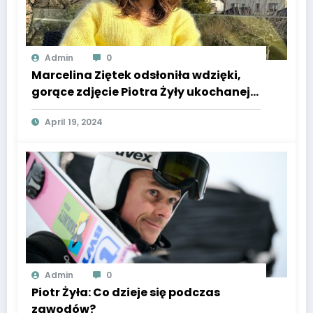
Admin
0
Marcelina Ziętek odsłoniła wdzięki,
gorące zdjęcie Piotra Żyły ukochanej,
kompletnie bez ubrań!
April 19, 2024
Admin
0
Piotr Żyła: Co dzieje się podczas
zawodów?