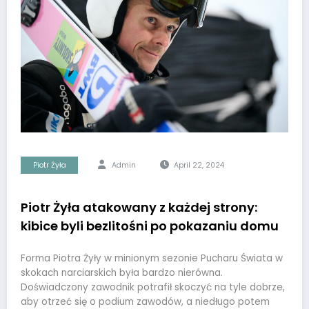
Piotr Żyła
Admin
April 22, 2024
Piotr Żyła atakowany z każdej strony:
kibice byli bezlitośni po pokazaniu domu
Forma Piotra Żyły w minionym sezonie Pucharu Świata w
skokach narciarskich była bardzo nierówna.
Doświadczony zawodnik potrafił skoczyć na tyle dobrze,
aby otrzeć się o podium zawodów, a niedługo potem