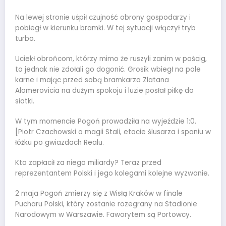
Na lewej stronie uśpił czujność obrony gospodarzy i
pobiegł w kierunku bramki. W tej sytuacji włączył tryb
turbo.
Uciekł obrońcom, którzy mimo że ruszyli zanim w pościg,
to jednak nie zdołali go dogonić. Grosik wbiegł na pole
karne i mając przed sobą bramkarza Zlatana
Alomerovicia na dużym spokoju i luzie posłał piłkę do
siatki.
W tym momencie Pogoń prowadziła na wyjeździe 1:0.
[Piotr Czachowski o magii Stali, etacie ślusarza i spaniu w
łóżku po gwiazdach Realu.
Kto zapłacił za niego miliardy? Teraz przed
reprezentantem Polski i jego kolegami kolejne wyzwanie.
2 maja Pogoń zmierzy się z Wisłą Kraków w finale
Pucharu Polski, który zostanie rozegrany na Stadionie
Narodowym w Warszawie. Faworytem są Portowcy.