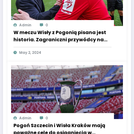
Admin
0
W meczu Wisły z Pogonią pisana jest
historia. Zagraniczni przywódcy na
obu ławkach, taki obrazek w finale
May 2, 2024
Pucharu Polski to rzadkość.
Admin
0
Pogoń Szczecin i Wisła Kraków mają
poważne cele do osiągnięcia w