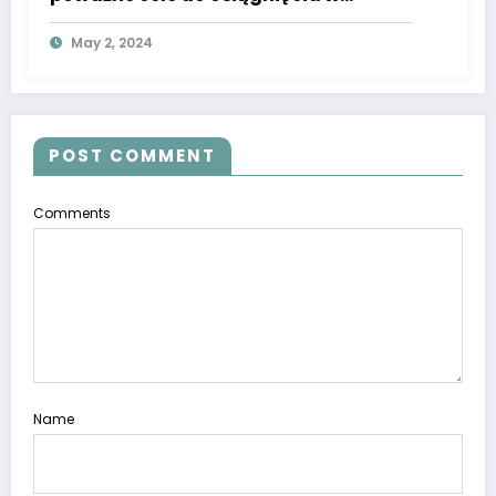
rozgrywkach! Premia na stole jest
May 2, 2024
niesamowicie wysoka.
POST COMMENT
Comments
Name