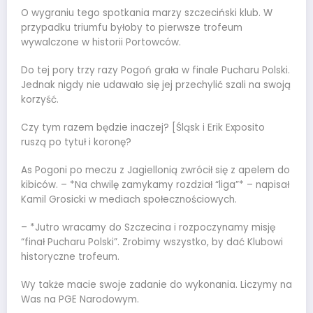
O wygraniu tego spotkania marzy szczeciński klub. W
przypadku triumfu byłoby to pierwsze trofeum
wywalczone w historii Portowców.
Do tej pory trzy razy Pogoń grała w finale Pucharu Polski.
Jednak nigdy nie udawało się jej przechylić szali na swoją
korzyść.
Czy tym razem będzie inaczej? [Śląsk i Erik Exposito
ruszą po tytuł i koronę?
As Pogoni po meczu z Jagiellonią zwrócił się z apelem do
kibiców. – *Na chwilę zamykamy rozdział “liga”* – napisał
Kamil Grosicki w mediach społecznościowych.
– *Jutro wracamy do Szczecina i rozpoczynamy misję
“finał Pucharu Polski”. Zrobimy wszystko, by dać Klubowi
historyczne trofeum.
Wy także macie swoje zadanie do wykonania. Liczymy na
Was na PGE Narodowym.