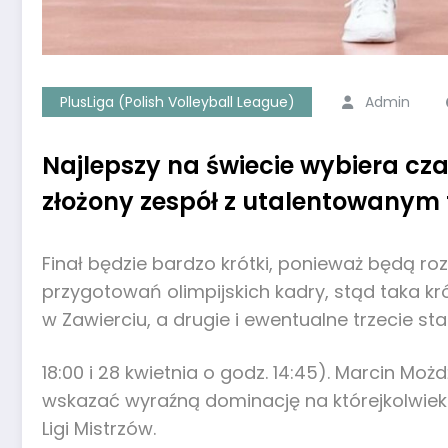
PlusLiga (Polish Volleyball League)
Admin
Najlepszy na świecie wybiera czar
złożony zespół z utalentowanym
Finał będzie bardzo krótki, ponieważ będą r
przygotowań olimpijskich kadry, stąd taka kr
w Zawierciu, a drugie i ewentualne trzecie st
18:00 i 28 kwietnia o godz. 14:45). Marcin M
wskazać wyraźną dominację na którejkolwiek p
Ligi Mistrzów.