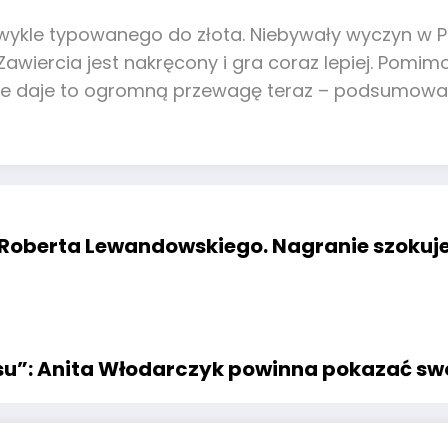
wykle typowanego do złota. Niebywały wyczyn w Plu
z Zawiercia jest nakręcony i gra coraz lepiej. Po
iecznie daje to ogromną przewagę teraz – podsumow
 Roberta Lewandowskiego. Nagranie szokuje 
su”: Anita Włodarczyk powinna pokazać swó