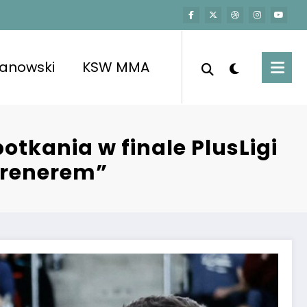
kanowski
KSW MMA
otkania w finale PlusLigi
 trenerem”