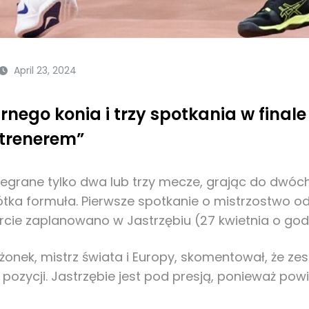
April 23, 2024
nego konia i trzy spotkania w finale 
 trenerem”
ozegrane tylko dwa lub trzy mecze, grając do dwó
ótka formuła. Pierwsze spotkanie o mistrzostwo od
arcie zaplanowano w Jastrzębiu (27 kwietnia o god
ożdżonek, mistrz świata i Europy, skomentował, że
ozycji. Jastrzębie jest pod presją, ponieważ powin