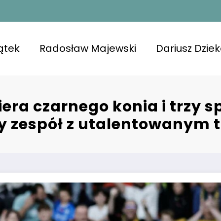
ątek
Radosław Majewski
Dariusz Dzie
era czarnego konia i trzy sp
ny zespół z utalentowanym