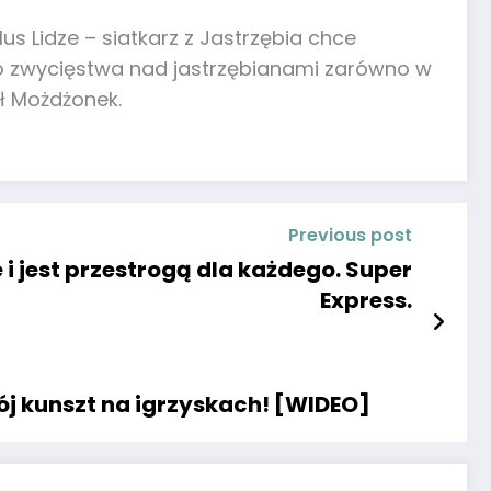
s Lidze – siatkarz z Jastrzębia chce
mimo zwycięstwa nad jastrzębianami zarówno w
ał Możdżonek.
Previous post
i jest przestrogą dla każdego. Super
Express.
j kunszt na igrzyskach! [WIDEO]