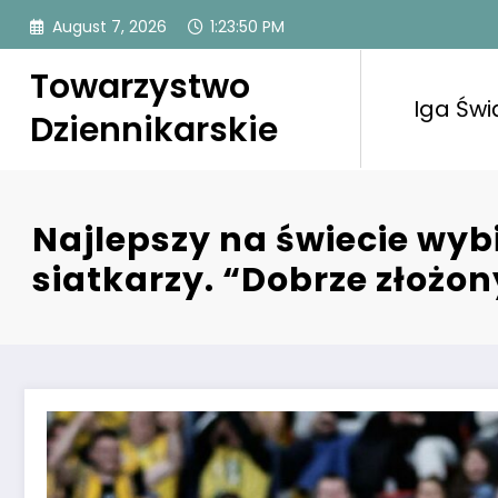
Skip
August 7, 2026
1:23:51 PM
to
content
Towarzystwo
Iga Świ
Dziennikarskie
Najlepszy na świecie wybi
siatkarzy. “Dobrze złożo