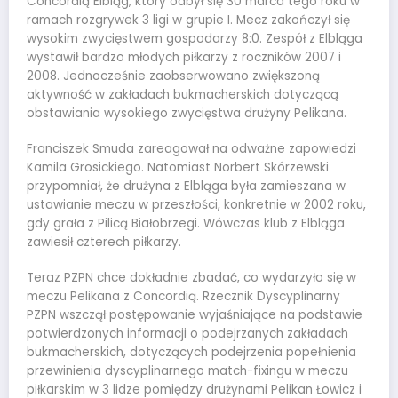
Concordią Elbląg, który odbył się 30 marca tego roku w
ramach rozgrywek 3 ligi w grupie I. Mecz zakończył się
wysokim zwycięstwem gospodarzy 8:0. Zespół z Elbląga
wystawił bardzo młodych piłkarzy z roczników 2007 i
2008. Jednocześnie zaobserwowano zwiększoną
aktywność w zakładach bukmacherskich dotyczącą
obstawiania wysokiego zwycięstwa drużyny Pelikana.
Franciszek Smuda zareagował na odważne zapowiedzi
Kamila Grosickiego. Natomiast Norbert Skórzewski
przypomniał, że drużyna z Elbląga była zamieszana w
ustawianie meczu w przeszłości, konkretnie w 2002 roku,
gdy grała z Pilicą Białobrzegi. Wówczas klub z Elbląga
zawiesił czterech piłkarzy.
Teraz PZPN chce dokładnie zbadać, co wydarzyło się w
meczu Pelikana z Concordią. Rzecznik Dyscyplinarny
PZPN wszczął postępowanie wyjaśniające na podstawie
potwierdzonych informacji o podejrzanych zakładach
bukmacherskich, dotyczących podejrzenia popełnienia
przewinienia dyscyplinarnego match-fixingu w meczu
piłkarskim w 3 lidze pomiędzy drużynami Pelikan Łowicz i