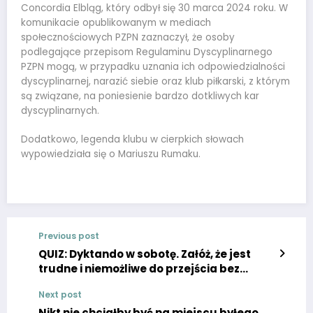
Concordia Elbląg, który odbył się 30 marca 2024 roku. W
komunikacie opublikowanym w mediach
społecznościowych PZPN zaznaczył, że osoby
podlegające przepisom Regulaminu Dyscyplinarnego
PZPN mogą, w przypadku uznania ich odpowiedzialności
dyscyplinarnej, narazić siebie oraz klub piłkarski, z którym
są związane, na poniesienie bardzo dotkliwych kar
dyscyplinarnych.
Dodatkowo, legenda klubu w cierpkich słowach
wypowiedziała się o Mariuszu Rumaku.
Previous post
QUIZ: Dyktando w sobotę. Załóż, że jest
trudne i niemożliwe do przejścia bez
błędu!
Next post
Nikt nie chciałby być na miejscu byłego