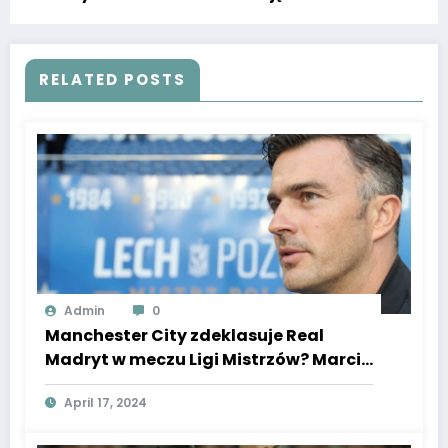
wystarczyło, by wylały się obelgi!
RELATED POSTS
Admin
0
Manchester City zdeklasuje Real
Madryt w meczu Ligi Mistrzów? Marcin
Żewłakow ma pewność, tak typuje
April 17, 2024
były polski reprezentant.