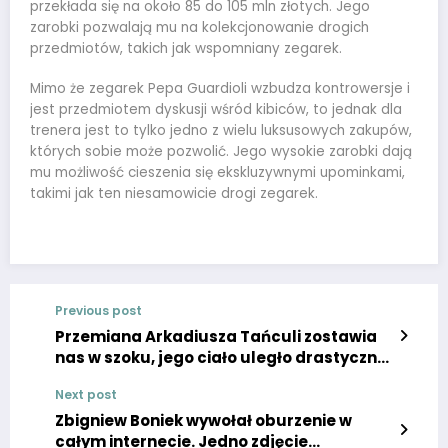
przekłada się na około 85 do 105 mln złotych. Jego
zarobki pozwalają mu na kolekcjonowanie drogich
przedmiotów, takich jak wspomniany zegarek.
Mimo że zegarek Pepa Guardioli wzbudza kontrowersje i
jest przedmiotem dyskusji wśród kibiców, to jednak dla
trenera jest to tylko jedno z wielu luksusowych zakupów,
których sobie może pozwolić. Jego wysokie zarobki dają
mu możliwość cieszenia się ekskluzywnymi upominkami,
takimi jak ten niesamowicie drogi zegarek.
Previous post
Przemiana Arkadiusza Tańculi zostawia
nas w szoku, jego ciało uległo drastycznej
zmianie”
Next post
Zbigniew Boniek wywołał oburzenie w
całym internecie. Jedno zdjęcie