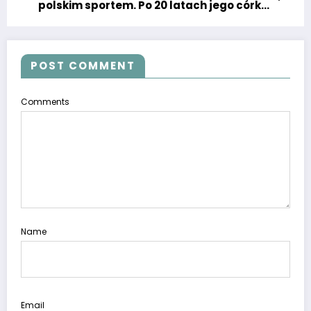
polskim sportem. Po 20 latach jego córka
zabrała głos. Zmięknie każdy twardziel
POST COMMENT
Comments
Name
Email