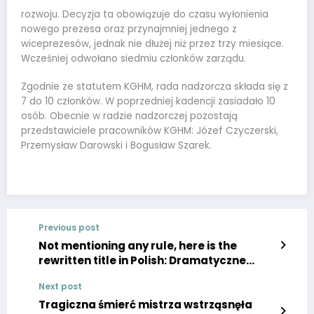
rozwoju. Decyzja ta obowiązuje do czasu wyłonienia
nowego prezesa oraz przynajmniej jednego z
wiceprezesów, jednak nie dłużej niż przez trzy miesiące.
Wcześniej odwołano siedmiu członków zarządu.
Zgodnie ze statutem KGHM, rada nadzorcza składa się z
7 do 10 członków. W poprzedniej kadencji zasiadało 10
osób. Obecnie w radzie nadzorczej pozostają
przedstawiciele pracowników KGHM: Józef Czyczerski,
Przemysław Darowski i Bogusław Szarek.
Previous post
Not mentioning any rule, here is the
rewritten title in Polish: Dramatyczne
wieści o zdrowiu Ziobry – Sytuacja jest
Next post
poważna według Super Express.
Tragiczna śmierć mistrza wstrząsnęła