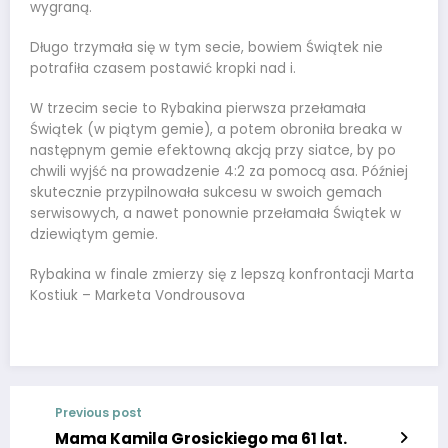
wygraną.
Długo trzymała się w tym secie, bowiem Świątek nie
potrafiła czasem postawić kropki nad i.
W trzecim secie to Rybakina pierwsza przełamała
Świątek (w piątym gemie), a potem obroniła breaka w
następnym gemie efektowną akcją przy siatce, by po
chwili wyjść na prowadzenie 4:2 za pomocą asa. Później
skutecznie przypilnowała sukcesu w swoich gemach
serwisowych, a nawet ponownie przełamała Świątek w
dziewiątym gemie.
Rybakina w finale zmierzy się z lepszą konfrontacji Marta
Kostiuk – Marketa Vondrousova
Previous post
Mama Kamila Grosickiego ma 61 lat.