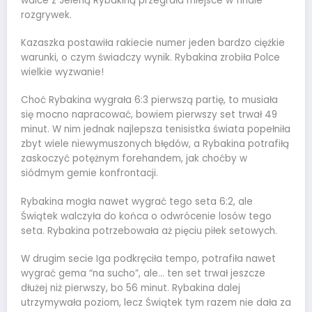
walce z Jeleną Rybakiną przegrała miejsce w finale
rozgrywek.
Kazaszka postawiła rakiecie numer jeden bardzo ciężkie
warunki, o czym świadczy wynik. Rybakina zrobiła Polce
wielkie wyzwanie!
Choć Rybakina wygrała 6:3 pierwszą partię, to musiała
się mocno napracować, bowiem pierwszy set trwał 49
minut. W nim jednak najlepsza tenisistka świata popełniła
zbyt wiele niewymuszonych błędów, a Rybakina potrafiłą
zaskoczyć potężnym forehandem, jak choćby w
siódmym gemie konfrontacji.
Rybakina mogła nawet wygrać tego seta 6:2, ale
Świątek walczyła do końca o odwrócenie losów tego
seta. Rybakina potrzebowała aż pięciu piłek setowych.
W drugim secie Iga podkręciła tempo, potrafiła nawet
wygrać gema “na sucho”, ale… ten set trwał jeszcze
dłużej niż pierwszy, bo 56 minut. Rybakina dalej
utrzymywała poziom, lecz Świątek tym razem nie dała za