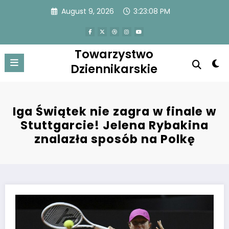
Skip
August 9, 2026
3:23:08 PM
to
content
Towarzystwo
Dziennikarskie
Iga Świątek nie zagra w finale w
Stuttgarcie! Jelena Rybakina
znalazła sposób na Polkę