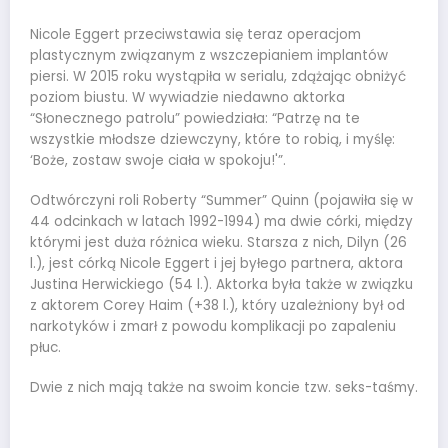
Nicole Eggert przeciwstawia się teraz operacjom
plastycznym związanym z wszczepianiem implantów
piersi. W 2015 roku wystąpiła w serialu, zdążając obniżyć
poziom biustu. W wywiadzie niedawno aktorka
“Słonecznego patrolu” powiedziała: “Patrzę na te
wszystkie młodsze dziewczyny, które to robią, i myślę:
‘Boże, zostaw swoje ciała w spokoju!'”.
Odtwórczyni roli Roberty “Summer” Quinn (pojawiła się w
44 odcinkach w latach 1992-1994) ma dwie córki, między
którymi jest duża różnica wieku. Starsza z nich, Dilyn (26
l.), jest córką Nicole Eggert i jej byłego partnera, aktora
Justina Herwickiego (54 l.). Aktorka była także w związku
z aktorem Corey Haim (+38 l.), który uzależniony był od
narkotyków i zmarł z powodu komplikacji po zapaleniu
płuc.
Dwie z nich mają także na swoim koncie tzw. seks-taśmy.