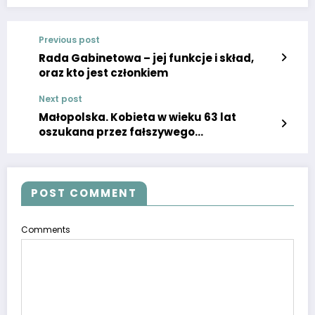
Previous post
Rada Gabinetowa – jej funkcje i skład,
oraz kto jest członkiem
Next post
Małopolska. Kobieta w wieku 63 lat
oszukana przez fałszywego
amerykańskiego żołnierza. Straciła 200
tysięcy złotych
POST COMMENT
Comments