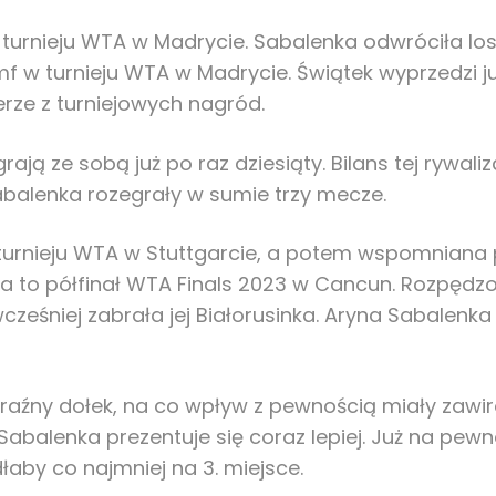
turnieju WTA w Madrycie. Sabalenka odwróciła losy 
iumf w turnieju WTA w Madrycie. Świątek wyprzedz
rze z turniejowych nagród.
ją ze sobą już po raz dziesiąty. Bilans tej rywaliz
 Sabalenka rozegrały w sumie trzy mecze.
 turnieju WTA w Stuttgarcie, a potem wspomniana po
a to półfinał WTA Finals 2023 w Cancun. Rozpędzon
wcześniej zabrała jej Białorusinka. Aryna Sabalen
raźny dołek, na co wpływ z pewnością miały zawi
abalenka prezentuje się coraz lepiej. Już na pewn
łaby co najmniej na 3. miejsce.