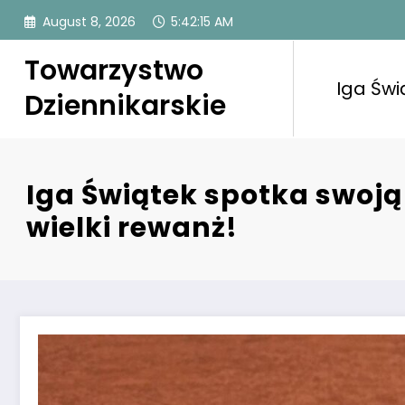
Skip
August 8, 2026
5:42:16 AM
to
content
Towarzystwo
Iga Świ
Dziennikarskie
Iga Świątek spotka swoją
wielki rewanż!