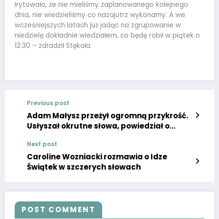
Irytowało, że nie mieliśmy zaplanowanego kolejnego
dnia, nie wiedzieliśmy co nazajutrz wykonamy. A we
wcześniejszych latach już jadąc na zgrupowanie w
niedzielę dokładnie wiedziałem, co będę robił w piątek o
12:30 – zdradził Stękała.
Previous post
Adam Małysz przeżył ogromną przykrość.
Usłyszał okrutne słowa, powiedział o
wielkim bólu
Next post
Caroline Wozniacki rozmawia o Idze
Świątek w szczerych słowach
POST COMMENT