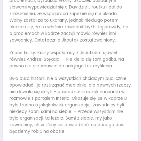
problemach, był Jakub Wolny. Skoczek dosadnymi
słowami wypowiedział się o Davidzie Jiroutku i dał do
zrozumienia, że współpraca zupełnie się nie układa.
Wolny został za to ukarany, jednak niedługo potem
okazało się, że to właśnie zawodnik był bliżej prawdy, bo
o problemach w kadrze zaczęli mówić również inni
zawodnicy. Ostatecznie Jiroutek został zwolniony.
Znane kulisy. Kulisy współpracy z Jiroutkiem ujawnił
również Andrzej Stękała. – Nie kleiła się tam gadka. Na
pewno nie przemawiał do nas jego tok myślenia.
Było dużo historii, nie o wszystkich chciałbym publicznie
opowiadać i je roztrząsać medialnie, ale pewnych rzeczy
nie dawało się ukryć – powiedział skoczek narciarski w
rozmowie z portalem Interia. Okazuje się, że w kadrze B
było trudno o jakąkolwiek organizację i zawodnicy byli
niekiedy zdani sami na siebie. – Przede wszystkim nie
było organizacji, ta leżała. Sami z siebie, my jako
zawodnicy, chcieliśmy się dowiedzieć, co danego dnia
będziemy robić na obozie.