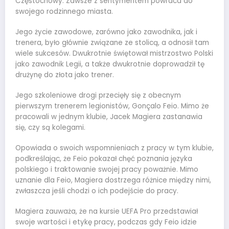
Częstochowy. Zawsze z sentymentem powraca do
swojego rodzinnego miasta.
Jego życie zawodowe, zarówno jako zawodnika, jak i
trenera, było głównie związane ze stolicą, a odnosił tam
wiele sukcesów. Dwukrotnie świętował mistrzostwo Polski
jako zawodnik Legii, a także dwukrotnie doprowadził tę
drużynę do złota jako trener.
Jego szkoleniowe drogi przecięły się z obecnym
pierwszym trenerem legionistów, Gonçalo Feio. Mimo że
pracowali w jednym klubie, Jacek Magiera zastanawia
się, czy są kolegami.
Opowiada o swoich wspomnieniach z pracy w tym klubie,
podkreślając, że Feio pokazał chęć poznania języka
polskiego i traktowanie swojej pracy poważnie. Mimo
uznanie dla Feio, Magiera dostrzega różnice między nimi,
zwłaszcza jeśli chodzi o ich podejście do pracy.
Magiera zauważa, że na kursie UEFA Pro przedstawiał
swoje wartości i etykę pracy, podczas gdy Feio idzie