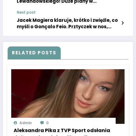
Lewandowskiego! Duże plany w
niebezpieczeństwie, czas nieubłaganie
Next post
upływa
Jacek Magiera klaruje, krótko i zwięźle, co
myśli o Gonçalo Feio. Prztyczek w nos,
trudno o bardziej wyrazisty przekaz
RELATED POSTS
Admin
0
Aleksandra Pika z TVP Sport odsłania