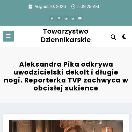
Skip
August 10, 2026
11:09:28 AM
to
content
Towarzystwo
Dziennikarskie
Aleksandra Pika odkrywa
uwodzicielski dekolt i długie
nogi. Reporterka TVP zachwyca w
obcisłej sukience