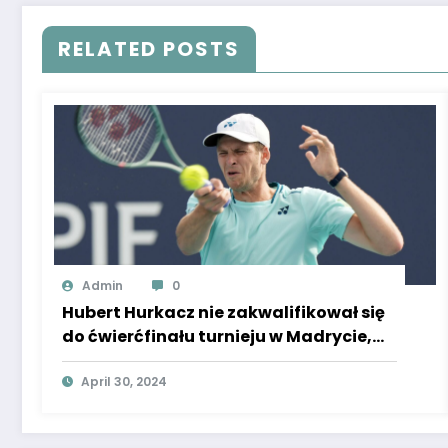
RELATED POSTS
Admin
0
Hubert Hurkacz nie zakwalifikował się
do ćwierćfinału turnieju w Madrycie,
popełniając zbyt wiele błędów. Taylor
Fritz okazał się lepszy
April 30, 2024