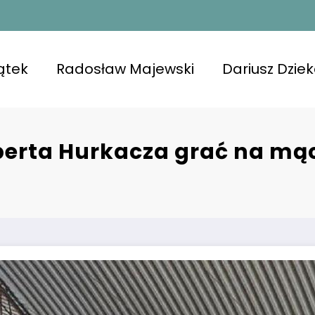
ątek
Radosław Majewski
Dariusz Dzie
rta Hurkacza grać na mącz