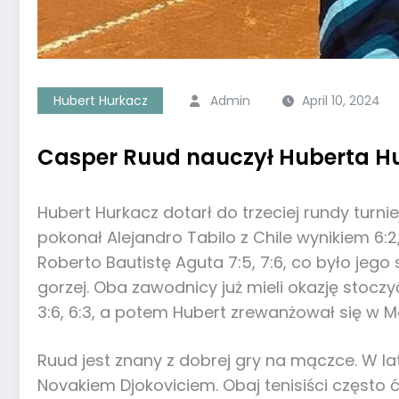
Hubert Hurkacz
Admin
April 10, 2024
Casper Ruud nauczył Huberta Hu
Hubert Hurkacz dotarł do trzeciej rundy turn
pokonał Alejandro Tabilo z Chile wynikiem 6
Roberto Bautistę Aguta 7:5, 7:6, co było je
gorzej. Oba zawodnicy już mieli okazję stoczy
3:6, 6:3, a potem Hubert zrewanżował się w Mo
Ruud jest znany z dobrej gry na mączce. W la
Novakiem Djokoviciem. Obaj tenisiści często ćw