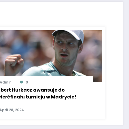
Admin
0
bert Hurkacz awansuje do
ierćfinału turnieju w Madrycie!
April 28, 2024