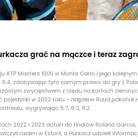
rkacza grać na mączce i teraz zagr
ieju ATP Masters 1000 w Monte Carlo i jego kolejn
:2, 6:4, zdobywając tym samym prawo do gry z Pol
go szóstym zwycięstwem z rzędu na kortach ziemnyc
ć pojedynki w 2022 roku – najpierw Ruud pokonał H
ntrealu, wygrywając 5:7, 6:3, 6:2.
tach 2022 i 2023 dotarł do finałów Roland Garros
iczyli razem w Estoril, a Hurkacz udzielił informac