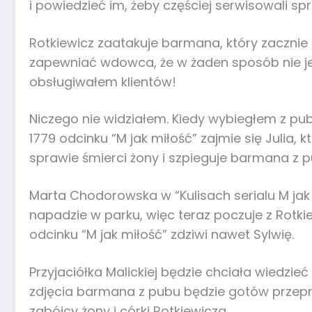
i powiedzieć im, żeby częściej serwisowali sp
Rotkiewicz zaatakuje barmana, który zacznie g
zapewniać wdowca, że w żaden sposób nie jes
obsługiwałem klientów!
Niczego nie widziałem. Kiedy wybiegłem z pub
1779 odcinku “M jak miłość” zajmie się Julia,
sprawie śmierci żony i szpieguje barmana z p
Marta Chodorowska w “Kulisach serialu M jak m
napadzie w parku, więc teraz poczuje z Rotkie
odcinku “M jak miłość” zdziwi nawet Sylwię.
Przyjaciółka Malickiej będzie chciała wiedzieć
zdjęcia barmana z pubu będzie gotów przepr
zabójcy żony i córki Rotkiewicza.