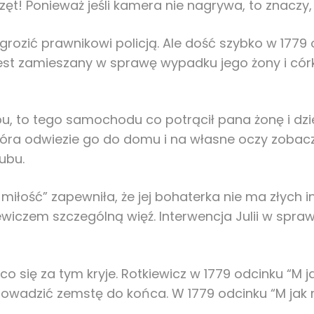
rzęt! Ponieważ jeśli kamera nie nagrywa, to znaczy,
rozić prawnikowi policją. Ale dość szybko w 1779 o
t zamieszany w sprawę wypadku jego żony i córki.
u, to tego samochodu co potrącił pana żonę i dzie
 która odwiezie go do domu i na własne oczy zobacz
ubu.
iłość” zapewniła, że jej bohaterka nie ma złych in
wiczem szczególną więź. Interwencja Julii w sprawę
 co się za tym kryje. Rotkiewicz w 1779 odcinku “M 
owadzić zemstę do końca. W 1779 odcinku “M jak 