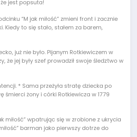
 że jest popsuta!
dcinku “M jak miłość” zmieni front i zacznie
 Kiedy to się stało, stałem za barem,
cko, już nie było. Pijanym Rotkiewiczem w
y, że jej były szef prowadził swoje śledztwo w
tencji. * Sama przeżyła stratę dziecka po
 śmierci żony i córki Rotkiewicza w 1779
jak miłość” wpatrując się w zrobione z ukrycia
miłość” barman jako pierwszy dotrze do