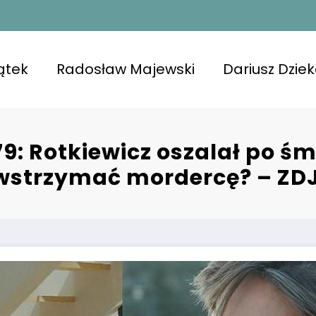
ątek
Radosław Majewski
Dariusz Dzie
9: Rotkiewicz oszalał po śmie
powstrzymać mordercę? – ZD