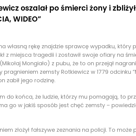
ewicz oszalał po śmierci żony i zbliżył
IA, WIDEO”
 na własną rękę znajdzie sprawcę wypadku, który p
ekł z miejsca tragedii i zostawił swoje ofiary na ś
Mikołaj Mongiało) z pubu, że to on przejął nagran
pragnieniem zemsty Rotkiewicz w 1779 odcinku “M 
n zabił jego rodzinę.
m do końca, że ludzie, którzy mu pomagają, to przy
a go w jakiś sposób jest chęć zemsty – powiedział
iem złożył fałszywe zeznania na policji. To może