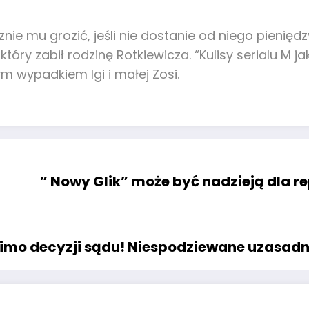
ie mu grozić, jeśli nie dostanie od niego pieniędz
tóry zabił rodzinę Rotkiewicza. “Kulisy serialu M j
ym wypadkiem Igi i małej Zosi.
” Nowy Glik” może być nadzieją dla re
mo decyzji sądu! Niespodziewane uzasadn