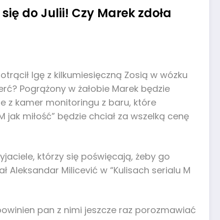
 się do Julii! Czy Marek zdoła
otrącił Igę z kilkumiesięczną Zosią w wózku
mierć? Pogrążony w żałobie Marek będzie
ie z kamer monitoringu z baru, które
jak miłość” będzie chciał za wszelką cenę
jaciele, którzy się poświęcają, żeby go
 Aleksandar Milicević w “Kulisach serialu M
 powinien pan z nimi jeszcze raz porozmawiać