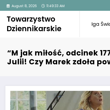
Skip
August 8, 2026
11:49:34 AM
to
content
Towarzystwo
Iga Świ
Dziennikarskie
“M jak miłość, odcinek 177
Julii! Czy Marek zdoła 