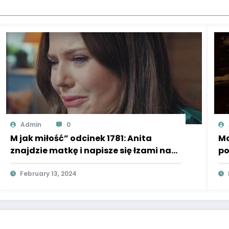
Admin
0
M jak miłość” odcinek 1781: Anita
Mo
znajdzie matkę i napisze się łzami na
po
widok Anny Lerman! Będzie już inną
ws
kobietą – ZDJĘCIA, WIDEO
February 13, 2024
od
kt
mi
do
ro