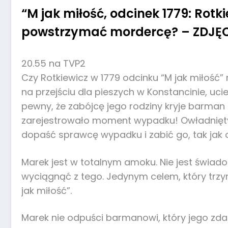
“M jak miłość, odcinek 1779: Rotki
powstrzymać mordercę? – ZDJĘC
20.55 na TVP2
Czy Rotkiewicz w 1779 odcinku “M jak miłość”
na przejściu dla pieszych w Konstancinie, uci
pewny, że zabójcę jego rodziny kryje barman (
zarejestrowało moment wypadku! Owładnięty 
dopaść sprawcę wypadku i zabić go, tak jak o
Marek jest w totalnym amoku. Nie jest świado
wyciągnąć z tego. Jedynym celem, który trzym
jak miłość”.
Marek nie odpuści barmanowi, który jego zdan