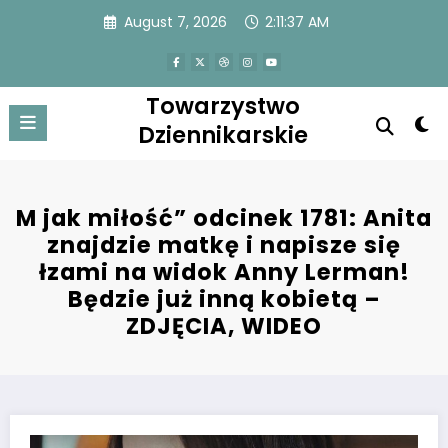
Skip
August 7, 2026
2:11:38 AM
to
content
Towarzystwo
Dziennikarskie
M jak miłość” odcinek 1781: Anita
znajdzie matkę i napisze się
łzami na widok Anny Lerman!
Będzie już inną kobietą –
ZDJĘCIA, WIDEO