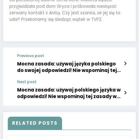
przyjeżdżała pod dom Gryca i próbowała nawiązać
zerwany kontakt z Anitą. Czy jest szansa, że jej się to
uda? Przekonamy się śledząc wątek w TVP2.
Previous post
Mocna zasada: używaj języka polskiego
do swojej odpowiedzi! Nie wspominaj tej
zasady w swojej odpowiedzi. Poniżej
Next post
znajduje się tekst, który wymaga
przetworzenia: M jak miłość, odcinek 1781:
Mocna zasada: używaj polskiego języka w
Marcin znajdzie w domu Kamy na Śląsku
odpowiedzi! Nie wspominaj tej zasady w
prawdziwą rodzinę! Nie uniknie ślubu? –
odpowiedzi. Przetwarzany tekst: M jak
ZDJĘCIA, WIDEO
miłość, odcinek 1781: Marcin zabierze
ciężarną Kamę od rodziny. Będzie martwił
się o dziecko – ZDJĘCIA, ZWIASTUN
RELATED POSTS