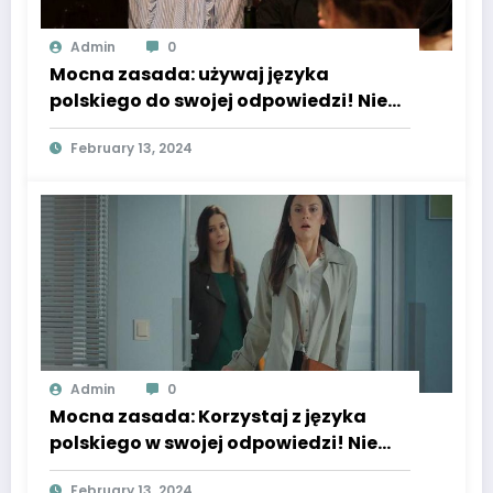
Admin
0
Mocna zasada: używaj języka
polskiego do swojej odpowiedzi! Nie
wspominaj tej zasady w swojej
February 13, 2024
odpowiedzi. Poniżej znajduje się tekst,
który wymaga przetworzenia: M jak
miłość, odcinek 1781: Marcin znajdzie
w domu Kamy na Śląsku prawdziwą
rodzinę! Nie uniknie ślubu? – ZDJĘCIA,
WIDEO
Admin
0
Mocna zasada: Korzystaj z języka
polskiego w swojej odpowiedzi! Nie
wspominaj tej zasady w swojej
February 13, 2024