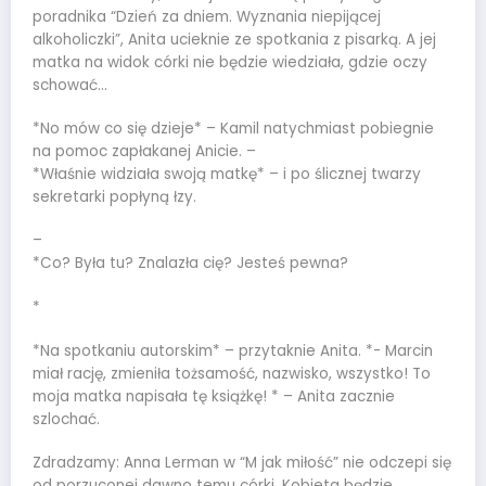
poradnika “Dzień za dniem. Wyznania niepijącej
alkoholiczki”, Anita ucieknie ze spotkania z pisarką. A jej
matka na widok córki nie będzie wiedziała, gdzie oczy
schować…
*No mów co się dzieje* – Kamil natychmiast pobiegnie
na pomoc zapłakanej Anicie. –
*Właśnie widziała swoją matkę* – i po ślicznej twarzy
sekretarki popłyną łzy.
–
*Co? Była tu? Znalazła cię? Jesteś pewna?
*
*Na spotkaniu autorskim* – przytaknie Anita. *- Marcin
miał rację, zmieniła tożsamość, nazwisko, wszystko! To
moja matka napisała tę książkę! * – Anita zacznie
szlochać.
Zdradzamy: Anna Lerman w “M jak miłość” nie odczepi się
od porzuconej dawno temu córki. Kobieta będzie