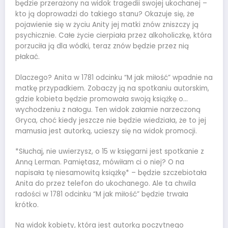
będzie przerażony na widok tragedii swojej ukochanej –
kto ją doprowadzi do takiego stanu? Okazuje się, że
pojawienie się w życiu Anity jej matki znów zniszczy ją
psychicznie. Całe życie cierpiała przez alkoholiczkę, która
porzuciła ją dla wódki, teraz znów będzie przez nią
płakać.
Dlaczego? Anita w 1781 odcinku “M jak miłość” wpadnie na
matkę przypadkiem. Zobaczy ją na spotkaniu autorskim,
gdzie kobieta będzie promowała swoją książkę o…
wychodzeniu z nałogu. Ten widok załamie narzeczoną
Gryca, choć kiedy jeszcze nie będzie wiedziała, że to jej
mamusia jest autorką, ucieszy się na widok promocji.
*Słuchaj, nie uwierzysz, o 15 w księgarni jest spotkanie z
Anną Lerman. Pamiętasz, mówiłam ci o niej? O na
napisała tę niesamowitą książkę* – będzie szczebiotała
Anita do przez telefon do ukochanego. Ale ta chwila
radości w 1781 odcinku “M jak miłość” będzie trwała
krótko.
Na widok kobiety, która jest autorką poczytnego