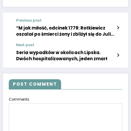
Previous post
“M jak miłość, odcinek 1779: Rotkiewicz
oszalał po śmierci żony i zbliżył się do Julii!
Czy Marek zdoła powstrzymać mordercę?
Next post
– ZDJĘCIA, WIDEO”
Seria wypadków w okolicach Lipska.
Dwóch hospitalizowanych, jeden zmarł
POST COMMENT
Comments