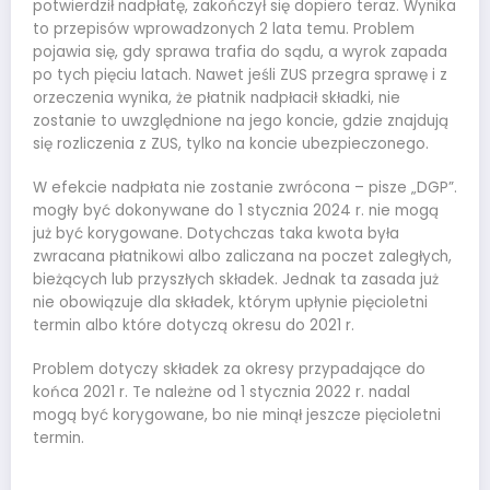
potwierdził nadpłatę, zakończył się dopiero teraz. Wynika
to przepisów wprowadzonych 2 lata temu. Problem
pojawia się, gdy sprawa trafia do sądu, a wyrok zapada
po tych pięciu latach. Nawet jeśli ZUS przegra sprawę i z
orzeczenia wynika, że płatnik nadpłacił składki, nie
zostanie to uwzględnione na jego koncie, gdzie znajdują
się rozliczenia z ZUS, tylko na koncie ubezpieczonego.
W efekcie nadpłata nie zostanie zwrócona – pisze „DGP”.
mogły być dokonywane do 1 stycznia 2024 r. nie mogą
już być korygowane. Dotychczas taka kwota była
zwracana płatnikowi albo zaliczana na poczet zaległych,
bieżących lub przyszłych składek. Jednak ta zasada już
nie obowiązuje dla składek, którym upłynie pięcioletni
termin albo które dotyczą okresu do 2021 r.
Problem dotyczy składek za okresy przypadające do
końca 2021 r. Te należne od 1 stycznia 2022 r. nadal
mogą być korygowane, bo nie minął jeszcze pięcioletni
termin.