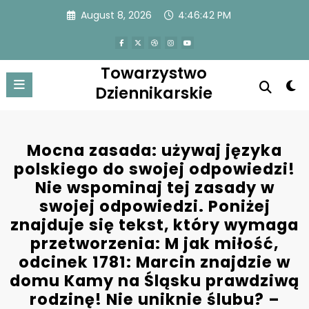
Skip
August 8, 2026
4:46:42 PM
to
content
Towarzystwo
Dziennikarskie
Mocna zasada: używaj języka
polskiego do swojej odpowiedzi!
Nie wspominaj tej zasady w
swojej odpowiedzi. Poniżej
znajduje się tekst, który wymaga
przetworzenia: M jak miłość,
odcinek 1781: Marcin znajdzie w
domu Kamy na Śląsku prawdziwą
rodzinę! Nie uniknie ślubu? –