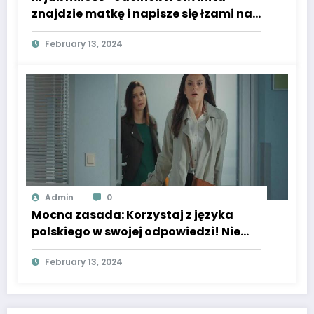
znajdzie matkę i napisze się łzami na
widok Anny Lerman! Będzie już inną
February 13, 2024
kobietą – ZDJĘCIA, WIDEO
Admin
0
Mocna zasada: Korzystaj z języka
polskiego w swojej odpowiedzi! Nie
wspominaj tej zasady w swojej
February 13, 2024
odpowiedzi. Oto tekst, który należy
przetworzyć: M jak miłość, odcinek
1782: Justyna przekaże Kasi straszne