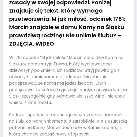
zasady w swojej odpowiedzi. Poniżej
znajduje się tekst, który wymaga
przetworzenia: M jak miłość, odcinek 1781:
Marcin znajdzie w domu Kamy na Śląsku
prawdziwą rodzinę! Nie uniknie ślubu? –
ZDJĘCIA, WIDEO
W 1781 odcinku “M jak miłość” Marcin odnajdzie Kama na
Ślasku w domu stryja Erwina, który wychował obie
dziewczyny po śmierci ich rodziców. Stryj powita go z
otwartymi ramionami, ale jednocześnie zacznie
podejrzewać, że Kama ma jakieś kłopoty. Erwin
podejrzewa, że coś się kryje za jej nagłym przyjazdem na
Śląsk, szczególnie gdy odmawia kieliszka wina i nie chce
wnieść z nimi toastu.
Podczas spotkania rodzinnego wujek zacznie naciskać
na ślub, co Marcin skomentuje żartobliwie, ale z czułością
patrząc na Kamę. Marcin dostrzeże w Kamie kobietę, z
którą chciałby zacząć nowy etap życia.