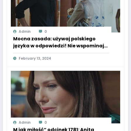
Admin
0
Mocna zasada: używaj polskiego
języka w odpowiedzi! Nie wspominaj
tej zasady w odpowiedzi.
February 13, 2024
Przetwarzany tekst: M jak miłość,
odcinek 1781: Marcin zabierze ciężarną
Kamę od rodziny. Będzie martwił się o
dziecko – ZDJĘCIA, ZWIASTUN
Admin
0
M jak miłość” odcinek 1781: Anita