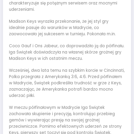
charakteryzuje się potężnym serwisem oraz mocnymi
uderzeniami.
Madison Keys wyraziła przekonanie, że jej styl gry
idealnie pasuje do warunków w Madrycie, co
zaowocowało jej sukcesem w turnieju. Pokonała m.in.
Coco Gauf i Ons Jabeur, co doprowadziło ją do półfinału.
Iga Świątek doświadczyła na własnej skórze groźnej gry
Madison Keys w ich ostatnim meczu.
Wcześniej, dwa lata temu na szybkim korcie w Cincinnati,
Polka przegrała z Amerykanką 3:6, 4:6. Przed półfinałem
w Madrycie, Świątek podkreśliła trudność w grze z Keys,
zaznaczając, że Amerykanka potrafi bardzo mocno
uderzać piłki.
W meczu półfinałowym w Madrycie Iga Świątek
zachowała skupienie i precyzję, kontrolując przebieg
gemów i wywierając presję na swojej groźnej
przeciwniczce. Pomimo efektownych uderzeń ze strony
Keys, pierwszy set toczył się pod kontrolą Świątek.