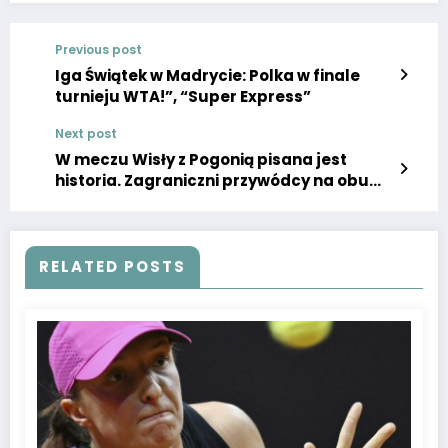
Previous post
Iga Świątek w Madrycie: Polka w finale
turnieju WTA!”, “Super Express”
Next post
W meczu Wisły z Pogonią pisana jest
historia. Zagraniczni przywódcy na obu
ławkach, taki obrazek w finale Pucharu
Polski to rzadkość.
RELATED POSTS