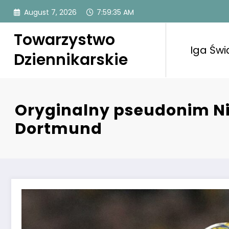
Skip
August 7, 2026
7:59:36 AM
to
content
Towarzystwo
Iga Świ
Dziennikarskie
Oryginalny pseudonim Nic
Dortmund