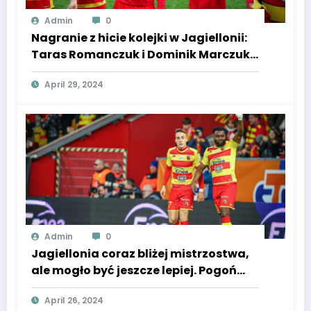
Admin
0
Nagranie z hicie kolejki w Jagiellonii:
Taras Romanczuk i Dominik Marczuk
w roli głównej
April 29, 2024
Admin
0
Jagiellonia coraz bliżej mistrzostwa,
ale mogło być jeszcze lepiej. Pogoń
zagrała pod Śląsk i Lecha
April 26, 2024