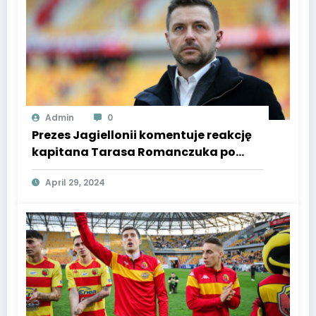
Admin
0
Prezes Jagiellonii komentuje reakcję
kapitana Tarasa Romanczuka po
trafieniu kolejki. Wypowiedziano
April 29, 2024
słowa o poezji, motylach i
testosteronie