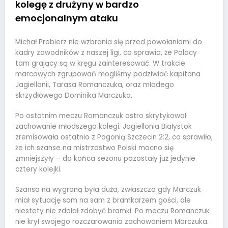
kolegę z drużyny w bardzo
emocjonalnym ataku
Michał Probierz nie wzbrania się przed powołaniami do
kadry zawodników z naszej ligi, co sprawia, że Polacy
tam grający są w kręgu zainteresować. W trakcie
marcowych zgrupowań mogliśmy podziwiać kapitana
Jagiellonii, Tarasa Romanczuka, oraz młodego
skrzydłowego Dominika Marczuka.
Po ostatnim meczu Romanczuk ostro skrytykował
zachowanie młodszego kolegi. Jagiellonia Białystok
zremisowała ostatnio z Pogonią Szczecin 2:2, co sprawiło,
że ich szanse na mistrzostwo Polski mocno się
zmniejszyły – do końca sezonu pozostały już jedynie
cztery kolejki.
Szansa na wygraną była duża, zwłaszcza gdy Marczuk
miał sytuację sam na sam z bramkarzem gości, ale
niestety nie zdołał zdobyć bramki. Po meczu Romanczuk
nie krył swojego rozczarowania zachowaniem Marczuka.