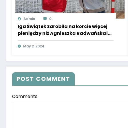
Admin
0
Iga Świątek zarobiła na korcie więcej
pieniędzy niż Agnieszka Radwańska!
Super Express donosi, że właśnie ją
wyprzedziła.
May 2, 2024
POST COMMENT
Comments