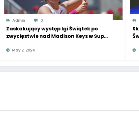
Admin
0
Zaskakujący występ Igi Świątek po
Sk
zwycięstwie nad Madison Keys w Super
Św
Express.
May 2, 2024