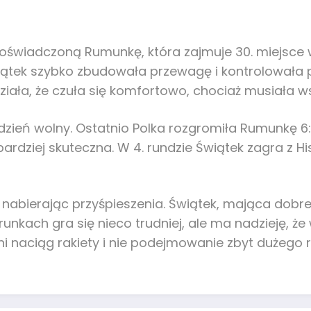
oświadczoną Rumunkę, która zajmuje 30. miejsce w
iątek szybko zbudowała przewagę i kontrolowała p
iała, że czuła się komfortowo, chociaż musiała w
zień wolny. Ostatnio Polka rozgromiła Rumunkę 6:1
rdziej skuteczna. W 4. rundzie Świątek zagra z H
, nabierając przyśpieszenia. Świątek, mająca dob
runkach gra się nieco trudniej, ale ma nadzieję, ż
 naciąg rakiety i nie podejmowanie zbyt dużego r