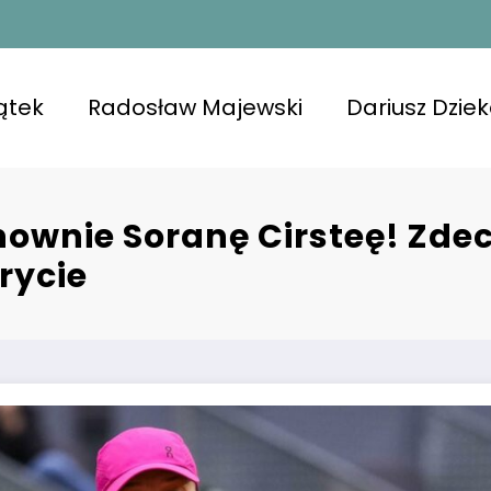
ątek
Radosław Majewski
Dariusz Dzie
nownie Soranę Cirsteę! Zde
rycie