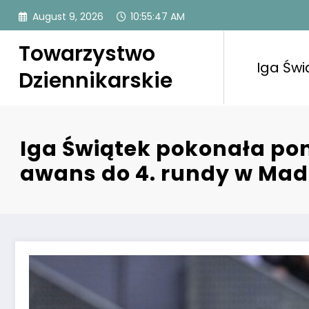
Skip
August 9, 2026
10:55:48 AM
to
content
Towarzystwo
Iga Świ
Dziennikarskie
Iga Świątek pokonała po
awans do 4. rundy w Mad