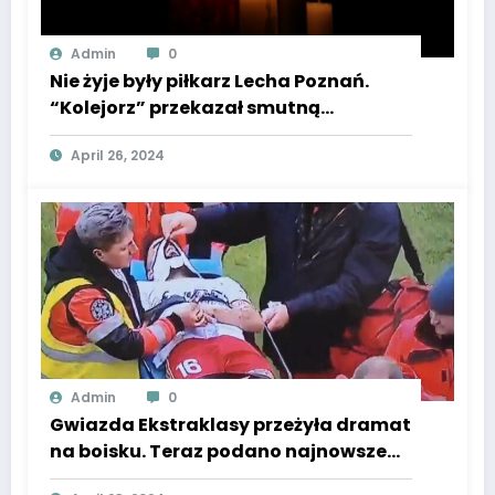
Admin
0
Nie żyje były piłkarz Lecha Poznań.
“Kolejorz” przekazał smutną
wiadomość! Klub pogrążył się w
April 26, 2024
żałobie
Admin
0
Gwiazda Ekstraklasy przeżyła dramat
na boisku. Teraz podano najnowsze
wieści o jego zdrowiu