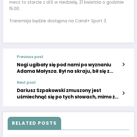
mecz to starcie z ŁKS w niedzielę, 21 kwietnia o godzinie
15:00.
Transmisja będzie dostępna na Canal+ Sport 3.
Previous post
Nogi ugibały się pod nami po wyznaniu
Adama Małysza. Był na skraju, bił się z
myślami
Next post
Dariusz Szpakowski zmuszony jest
uśmiechnąć się po tych słowach, mimo że
został potraktowany instrumentalnie
przez Jacka Magierę
RELATED POSTS