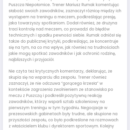
Puszcza Niepołomice. Trener Mariusz Rumak komentując
słabość swoich zawodników, zaznaczył różnicę między ich
występem na treningu a meczem, podkreślając presję,
jaka towarzyszy spotkaniom. Dodał również, że drużyna
traci kontrolę nad meczem, co prowadzi do błędów
technicznych i spadku pewności siebie. Rumak odniósł się
także do publicznej krytyki, podkreślając, że koncentruje
się na tym, na co ma wpływ, jak również na trudnościach
jakie mogą spotkać zawodników i jak ochronić rodzinę,
najbliższych i przyjaciół.
Nie czyta też krytycznych komentarzy, deklarując, że
skupia się na wsparciu dla zespołu. Trener również
zaznaczył, że nie odczuwa “gorącego krzesła” w
kontekście zagrożenia zwolnieniem ze stanowiska po
meczu z Puszczą i podkreślił pozytywną reakcję
zawodników, którzy wsparli sztab szkoleniowy na
pierwszym treningu w tym tygodniu. Negocjacje w
prezesowskich gabinetach były trudne, ale skupione na
przyszłości zespołu, co było podkreślone na rozmowach
z właścicielem klubu i dyrektorem sportowym. Kolejny