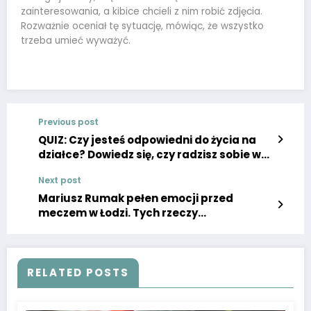
zainteresowania, a kibice chcieli z nim robić zdjęcia.
Rozważnie oceniał tę sytuację, mówiąc, że wszystko
trzeba umieć wyważyć.
Previous post
QUIZ: Czy jesteś odpowiedni do życia na
działce? Dowiedz się, czy radzisz sobie w
ogrodzie. – Szczecin, Super Express
Next post
Mariusz Rumak pełen emocji przed
meczem w Łodzi. Tych rzeczy
zaakceptować nie potrafi.
RELATED POSTS