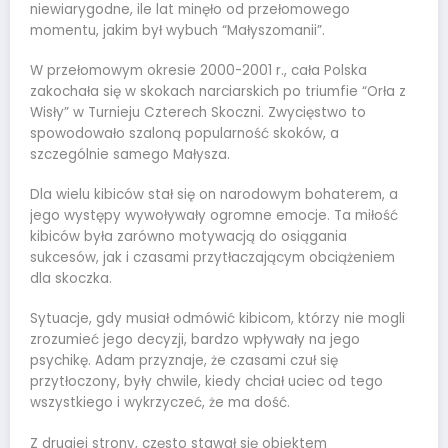
niewiarygodne, ile lat minęło od przełomowego
momentu, jakim był wybuch “Małyszomanii”.
W przełomowym okresie 2000-2001 r., cała Polska
zakochała się w skokach narciarskich po triumfie “Orła z
Wisły” w Turnieju Czterech Skoczni. Zwycięstwo to
spowodowało szaloną popularność skoków, a
szczególnie samego Małysza.
Dla wielu kibiców stał się on narodowym bohaterem, a
jego występy wywoływały ogromne emocje. Ta miłość
kibiców była zarówno motywacją do osiągania
sukcesów, jak i czasami przytłaczającym obciążeniem
dla skoczka.
Sytuacje, gdy musiał odmówić kibicom, którzy nie mogli
zrozumieć jego decyzji, bardzo wpływały na jego
psychikę. Adam przyznaje, że czasami czuł się
przytłoczony, były chwile, kiedy chciał uciec od tego
wszystkiego i wykrzyczeć, że ma dość.
Z drugiej strony, często stawał się obiektem